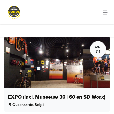
Overslaan naar inhoud
JAN.
01
EXPO (incl. Museeuw 30 | 60 en SD Worx)
Oudenaarde
,
België