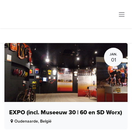
Overslaan naar inhoud
JAN.
01
EXPO (incl. Museeuw 30 | 60 en SD Worx)
Oudenaarde
,
België