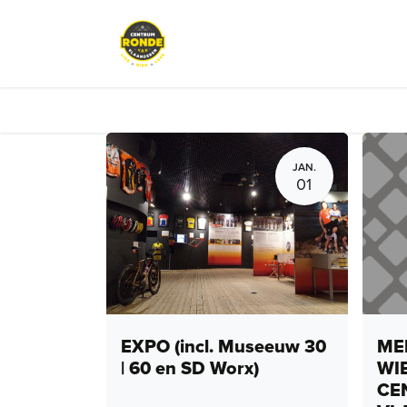
Overslaan naar inhoud
Evenementen
Peloton Café
JAN.
01
EXPO (incl. Museeuw 30
MEN
| 60 en SD Worx)
WI
CE