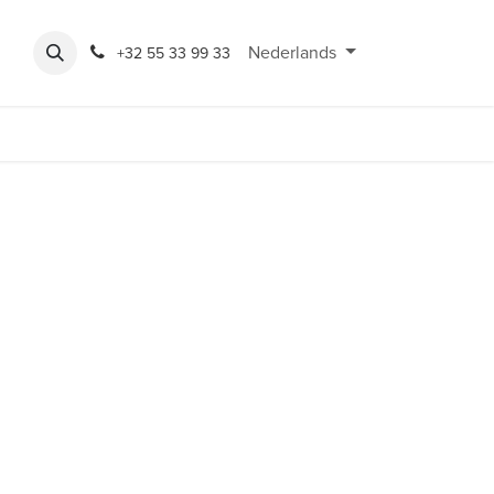
Expo
Rondeshop
Contact en openingsuren
Nederlands
Bereikbaarheid
+32 55 33 99 33