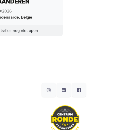
AANDEREN
9/2026
udenaarde
,
België
traties nog niet open