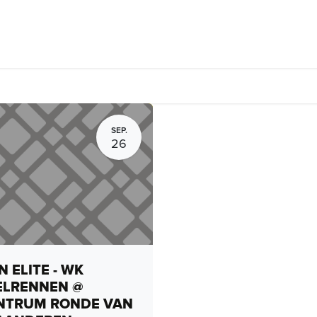
Fietsverhuur, routes en rides
Bedrijven
Groepsactiviteiten
SEP.
26
 ELITE - WK
ELRENNEN @
NTRUM RONDE VAN