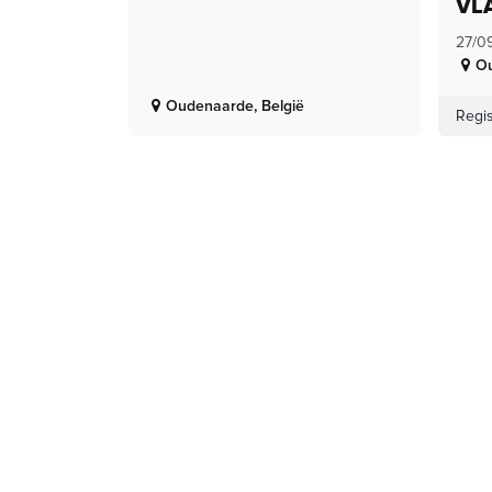
VL
27/0
O
Oudenaarde
,
België
Regis