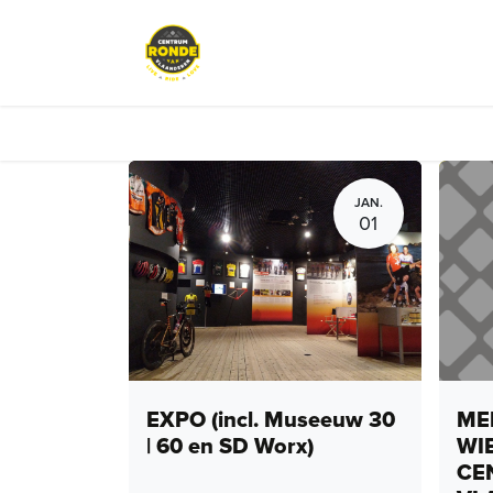
Overslaan naar inhoud
Evenementen
Peloton Café
JAN.
01
EXPO (incl. Museeuw 30
MEN
| 60 en SD Worx)
WI
CE