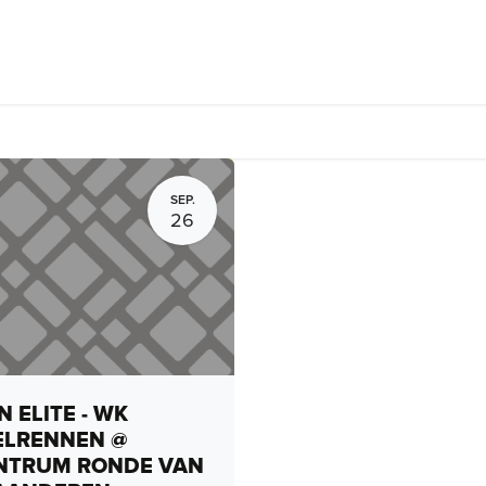
Fietsverhuur, routes en rides
Bedrijven
Groepsactiviteiten
SEP.
26
 ELITE - WK
ELRENNEN @
NTRUM RONDE VAN