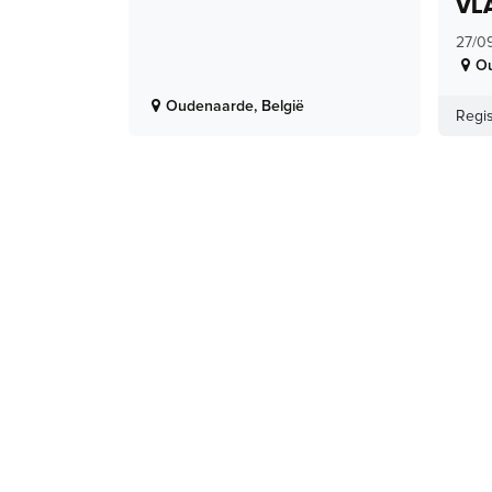
VL
27/0
O
Oudenaarde
,
België
Regis