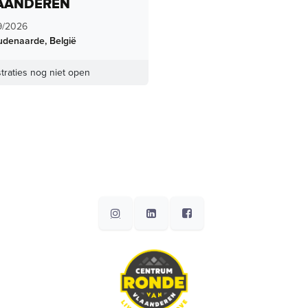
AANDEREN
9/2026
udenaarde
,
België
traties nog niet open