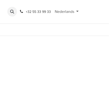
Expo
Rondeshop
Contact en openingsuren
Nederlands
Bereikbaarheid
+32 55 33 99 33