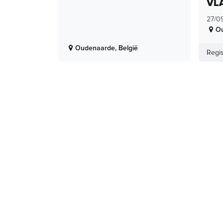
VL
27/0
O
Oudenaarde
,
België
Regis