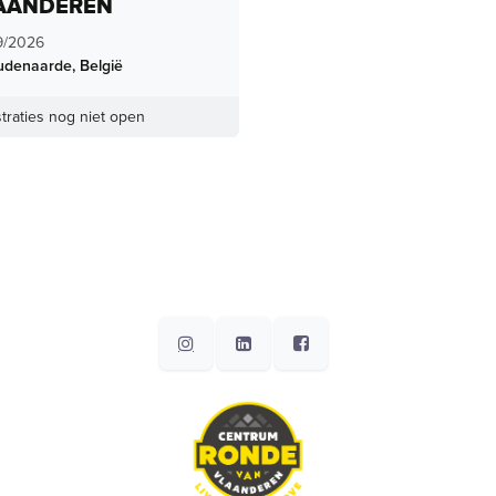
AANDEREN
9/2026
udenaarde
,
België
traties nog niet open