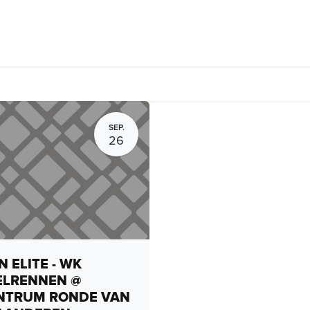
rhuur, routes en rides
Bedrijven
Groepsactiviteiten
Expo
SEP.
26
 ELITE - WK
ELRENNEN @
NTRUM RONDE VAN