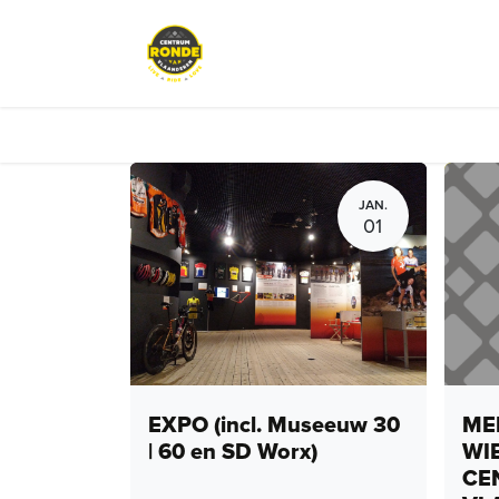
Overslaan naar inhoud
Events
Peloton Café
Fietsve
JAN.
01
EXPO (incl. Museeuw 30
MEN
| 60 en SD Worx)
WI
CE