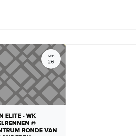
rhuur, routes en rides
Bedrijven
Groepsactiviteiten
Expo
SEP.
26
 ELITE - WK
ELRENNEN @
NTRUM RONDE VAN