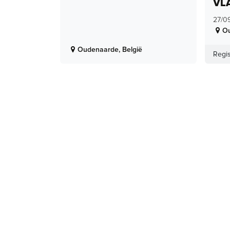
VL
27/0
O
Oudenaarde
,
België
Regis