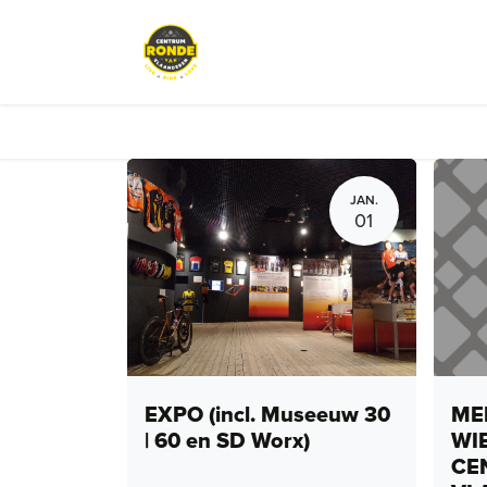
Overslaan naar inhoud
Events
Peloton Café
Fietsve
JAN.
01
EXPO (incl. Museeuw 30
MEN
| 60 en SD Worx)
WI
CE