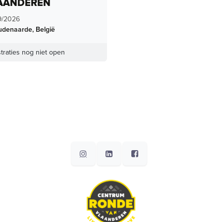
AANDEREN
9/2026
udenaarde
,
België
traties nog niet open