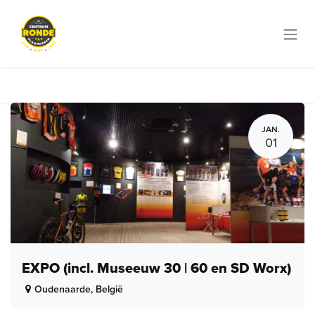
Overslaan naar inhoud
JAN.
01
EXPO (incl. Museeuw 30 | 60 en SD Worx)
Oudenaarde
,
België