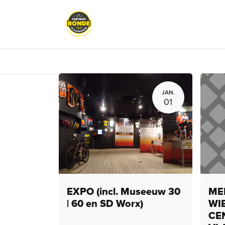
Overslaan naar inhoud
Events
Peloton Café
Fietsve
JAN.
01
EXPO (incl. Museeuw 30
MEN
| 60 en SD Worx)
WI
CE