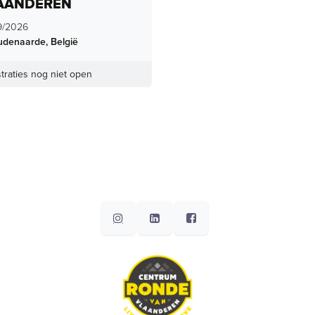
AANDEREN
9/2026
udenaarde
,
België
traties nog niet open