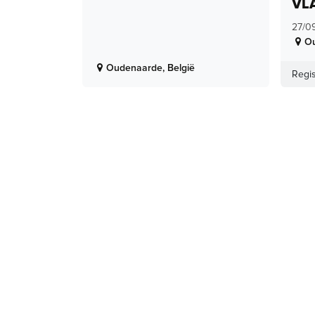
VL
27/0
O
Oudenaarde
,
België
Regis