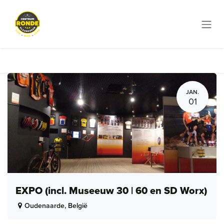
Overslaan naar inhoud
JAN.
01
EXPO (incl. Museeuw 30 | 60 en SD Worx)
Oudenaarde
,
België