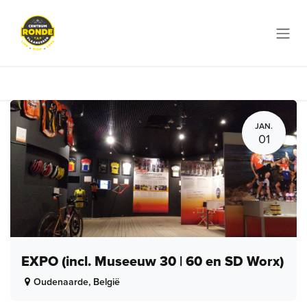
Overslaan naar inhoud
JAN.
01
EXPO (incl. Museeuw 30 | 60 en SD Worx)
Oudenaarde
,
België