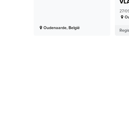
VL
27/0
O
Oudenaarde
,
België
Regis