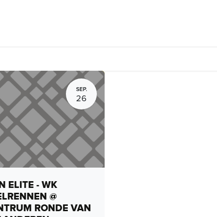
rhuur, routes en rides
Bedrijven
Groepsactiviteiten
Expo
SEP.
26
 ELITE - WK
ELRENNEN @
NTRUM RONDE VAN