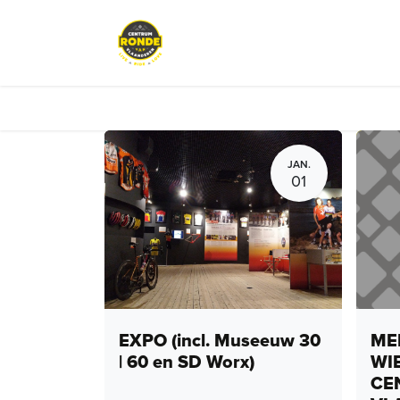
Overslaan naar inhoud
Events
Peloton Café
Fietsve
JAN.
01
EXPO (incl. Museeuw 30
MEN
| 60 en SD Worx)
WI
CE