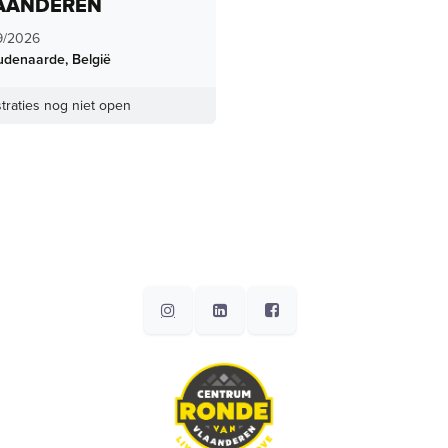
AANDEREN
9/2026
udenaarde
,
België
traties nog niet open