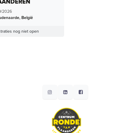
AANDEREN
9/2026
udenaarde
,
België
traties nog niet open