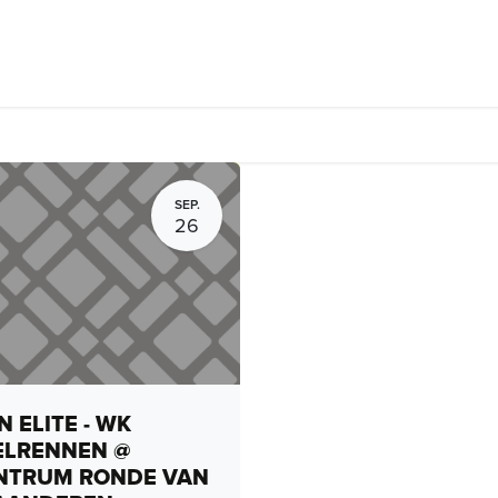
Fietsverhuur, routes en rides
Bedrijven
Groepsactiviteiten
SEP.
26
 ELITE - WK
ELRENNEN @
NTRUM RONDE VAN