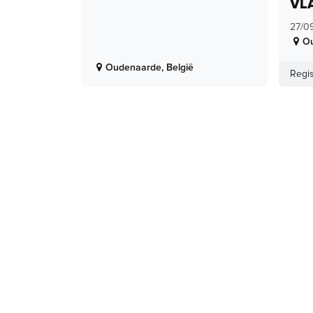
VL
27/0
O
Oudenaarde
,
België
Regis