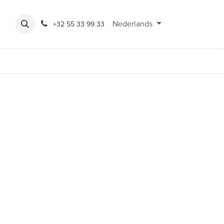
Expo
Rondeshop
Contact en openingsuren
Nederlands
Bereikbaarheid
+32 55 33 99 33