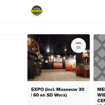
Overslaan naar inhoud
Evenementen
Peloton Café
JAN.
01
EXPO (incl. Museeuw 30
MEN
| 60 en SD Worx)
WI
CE