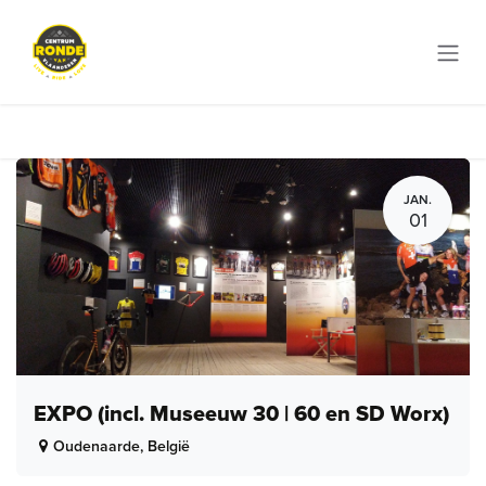
Overslaan naar inhoud
JAN.
01
EXPO (incl. Museeuw 30 | 60 en SD Worx)
Oudenaarde
,
België