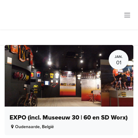
Overslaan naar inhoud
JAN.
01
EXPO (incl. Museeuw 30 | 60 en SD Worx)
Oudenaarde
,
België