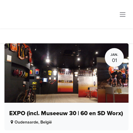
Overslaan naar inhoud
JAN.
01
EXPO (incl. Museeuw 30 | 60 en SD Worx)
Oudenaarde
,
België