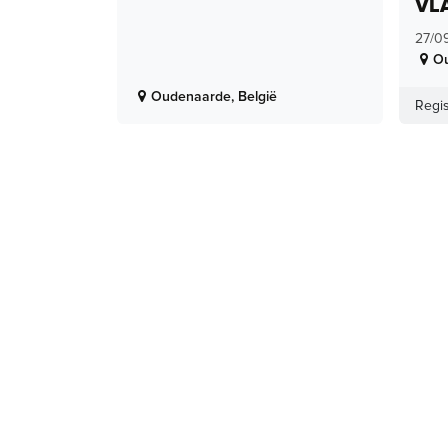
VL
27/0
O
Oudenaarde
,
België
Regis