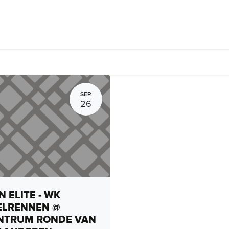
Fietsverhuur, routes en rides
Bedrijven
Groepsactiviteiten
SEP.
26
 ELITE - WK
ELRENNEN @
NTRUM RONDE VAN