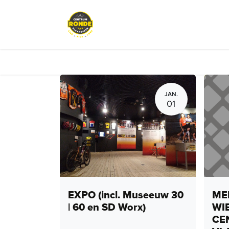
Overslaan naar inhoud
Evenementen
Peloton Café
JAN.
01
EXPO (incl. Museeuw 30
MEN
| 60 en SD Worx)
WI
CE