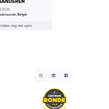
AANDEREN
9/2026
udenaarde
,
België
traties nog niet open