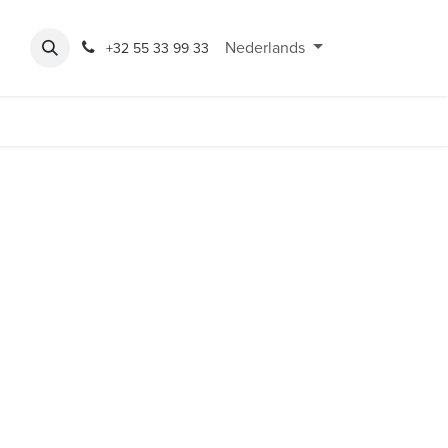
Expo
Rondeshop
Contact en openingsuren
Nederlands
Bereikbaarheid
+32 55 33 99 33