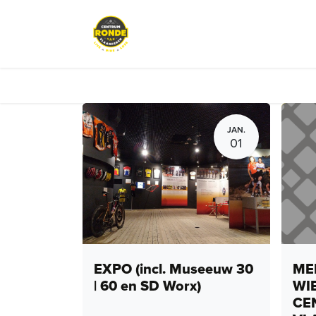
Overslaan naar inhoud
Evenementen
Peloton Café
JAN.
01
EXPO (incl. Museeuw 30
MEN
| 60 en SD Worx)
WI
CE