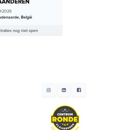
AANDEREN
9/2026
udenaarde
,
België
traties nog niet open