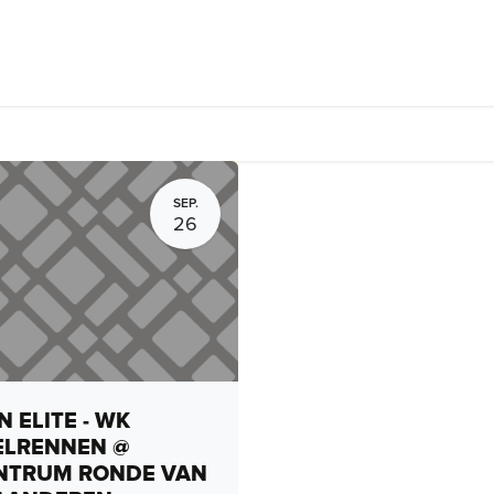
Fietsverhuur, routes en rides
Bedrijven
Groepsactiviteiten
SEP.
26
 ELITE - WK
ELRENNEN @
NTRUM RONDE VAN