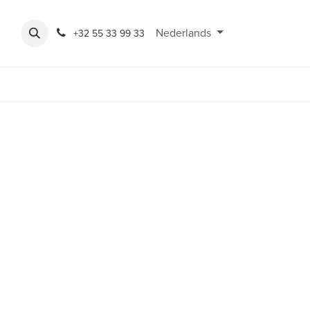
Expo
Rondeshop
Contact en openingsuren
Nederlands
Bereikbaarheid
+32 55 33 99 33