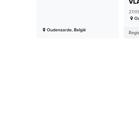
VL
27/0
O
Oudenaarde
,
België
Regis