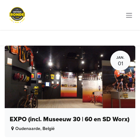
Overslaan naar inhoud
JAN.
01
EXPO (incl. Museeuw 30 | 60 en SD Worx)
Oudenaarde
,
België