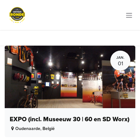
Overslaan naar inhoud
JAN.
01
EXPO (incl. Museeuw 30 | 60 en SD Worx)
Oudenaarde
,
België