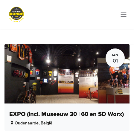
Overslaan naar inhoud
JAN.
01
EXPO (incl. Museeuw 30 | 60 en SD Worx)
Oudenaarde
,
België