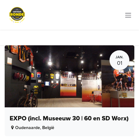
Overslaan naar inhoud
JAN.
01
EXPO (incl. Museeuw 30 | 60 en SD Worx)
Oudenaarde
,
België