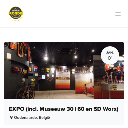
Overslaan naar inhoud
JAN.
01
EXPO (incl. Museeuw 30 | 60 en SD Worx)
Oudenaarde
,
België