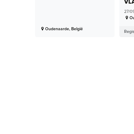
VL
27/0
O
Oudenaarde
,
België
Regis