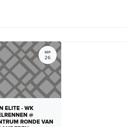
rhuur, routes en rides
Bedrijven
Groepsactiviteiten
Expo
SEP.
26
 ELITE - WK
ELRENNEN @
NTRUM RONDE VAN