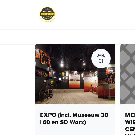
Overslaan naar inhoud
Events
Peloton Café
Fietsve
JAN.
01
EXPO (incl. Museeuw 30
MEN
| 60 en SD Worx)
WI
CE