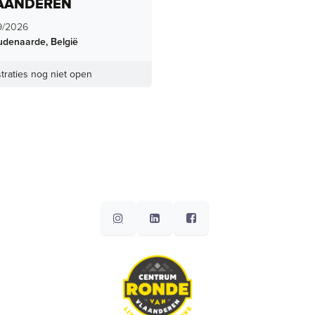
AANDEREN
9/2026
udenaarde
,
België
traties nog niet open