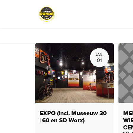
Overslaan naar inhoud
Evenementen
Peloton Café
JAN.
01
EXPO (incl. Museeuw 30
MEN
| 60 en SD Worx)
WI
CE