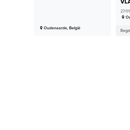
VL
27/0
O
Oudenaarde
,
België
Regis