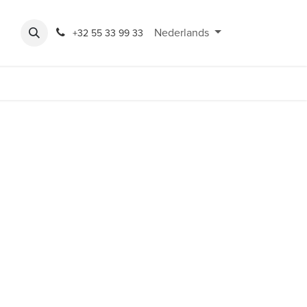
Expo
Rondeshop
Contact en openingsuren
Nederlands
Bereikbaarheid
+32 55 33 99 33