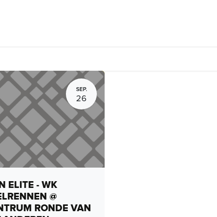
Fietsverhuur, routes en rides
Bedrijven
Groepsactiviteiten
SEP.
26
 ELITE - WK
ELRENNEN @
NTRUM RONDE VAN