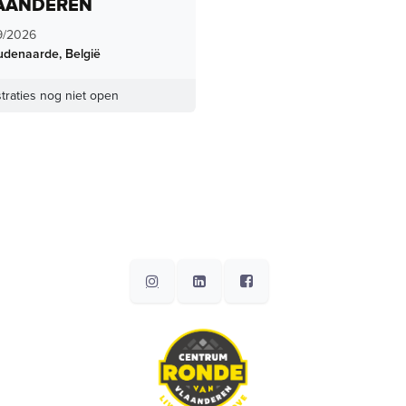
AANDEREN
9/2026
udenaarde
,
België
traties nog niet open