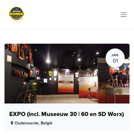
Overslaan naar inhoud
JAN.
01
EXPO (incl. Museeuw 30 | 60 en SD Worx)
Oudenaarde
,
België