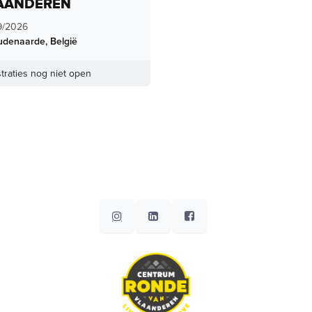
AANDEREN
9/2026
udenaarde
,
België
traties nog niet open