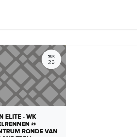
rhuur, routes en rides
Bedrijven
Groepsactiviteiten
Expo
SEP.
26
 ELITE - WK
ELRENNEN @
NTRUM RONDE VAN