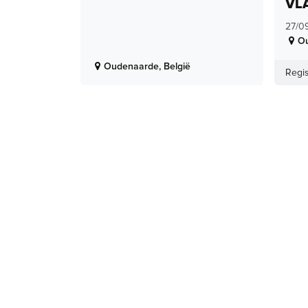
VL
27/0
O
Oudenaarde
,
België
Regis