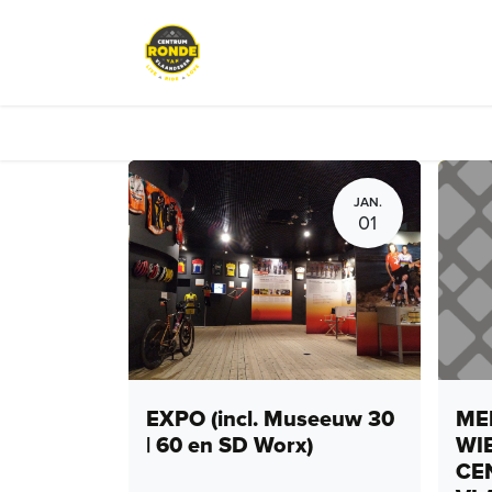
Overslaan naar inhoud
Events
Peloton Café
Fietsve
JAN.
01
EXPO (incl. Museeuw 30
MEN
| 60 en SD Worx)
WI
CE