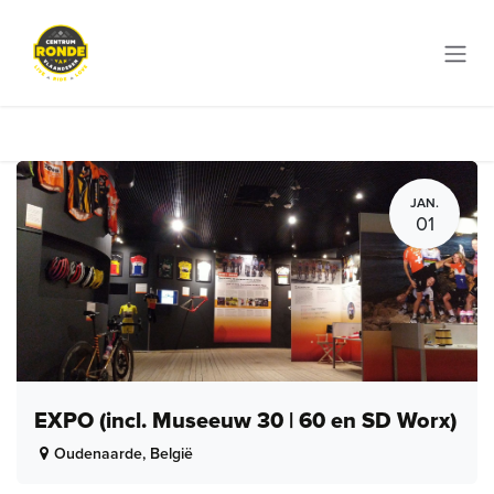
Overslaan naar inhoud
JAN.
01
EXPO (incl. Museeuw 30 | 60 en SD Worx)
Oudenaarde
,
België