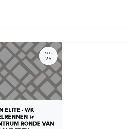
rhuur, routes en rides
Bedrijven
Groepsactiviteiten
Expo
SEP.
26
 ELITE - WK
ELRENNEN @
NTRUM RONDE VAN