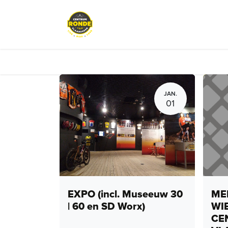
Overslaan naar inhoud
Events
Peloton Café
Fietsve
JAN.
01
EXPO (incl. Museeuw 30
MEN
| 60 en SD Worx)
WI
CE