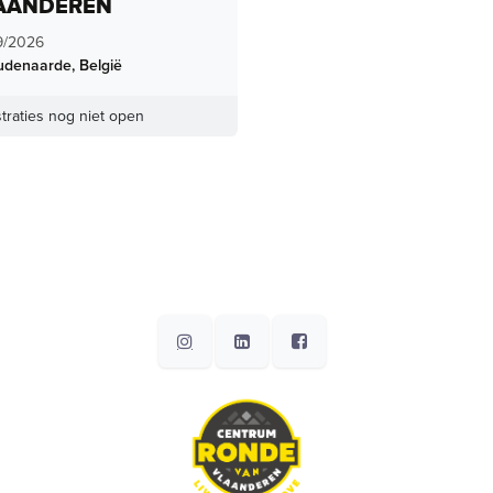
AANDEREN
9/2026
udenaarde
,
België
traties nog niet open