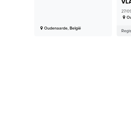
VL
27/0
O
Oudenaarde
,
België
Regis