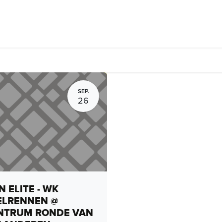
rhuur, routes en rides
Bedrijven
Groepsactiviteiten
Expo
SEP.
26
 ELITE - WK
ELRENNEN @
NTRUM RONDE VAN