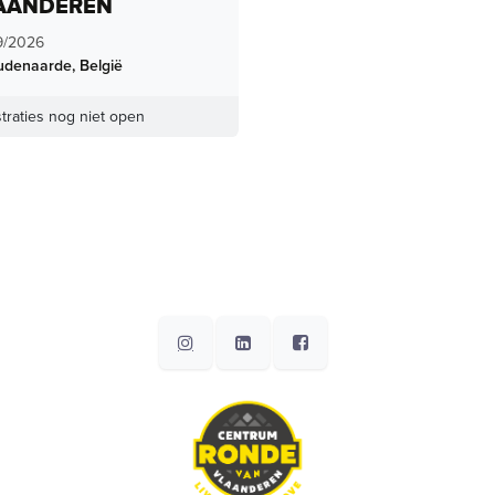
AANDEREN
9/2026
udenaarde
,
België
traties nog niet open