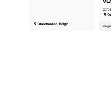
VL
27/0
O
Oudenaarde
,
België
Regis