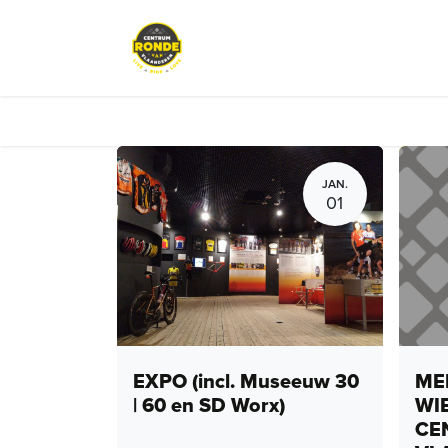
Overslaan naar inhoud
Events
Peloton Café
Fietsve
JAN.
01
EXPO (incl. Museeuw 30
MEN
| 60 en SD Worx)
WI
CE