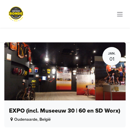
Overslaan naar inhoud
JAN.
01
EXPO (incl. Museeuw 30 | 60 en SD Worx)
Oudenaarde
,
België