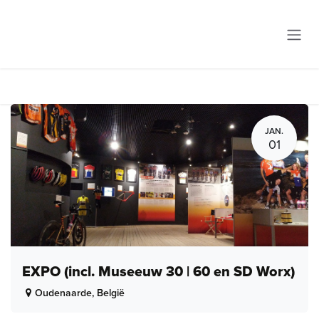
Overslaan naar inhoud
JAN.
01
EXPO (incl. Museeuw 30 | 60 en SD Worx)
Oudenaarde
,
België