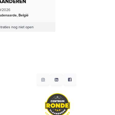
AANDEREN
9/2026
udenaarde
,
België
traties nog niet open