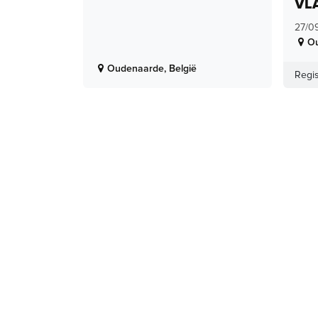
VL
27/0
O
Oudenaarde
,
België
Regis