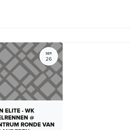
Fietsverhuur, routes en rides
Bedrijven
Groepsactiviteiten
SEP.
26
 ELITE - WK
ELRENNEN @
NTRUM RONDE VAN