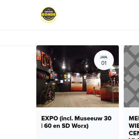
Overslaan naar inhoud
Evenementen
Peloton Café
JAN.
01
EXPO (incl. Museeuw 30
MEN
| 60 en SD Worx)
WI
CE