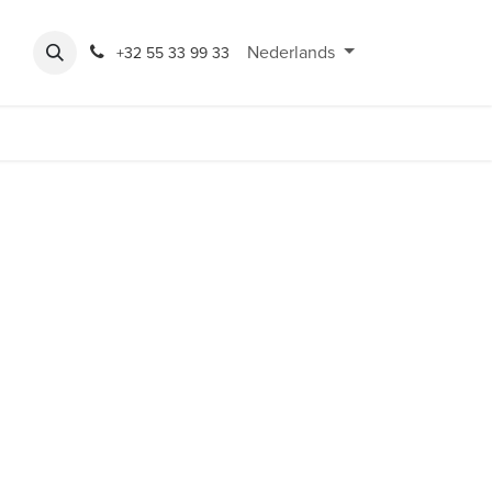
Expo
Rondeshop
Contact en openingsuren
Nederlands
Bereikbaarheid
+32 55 33 99 33