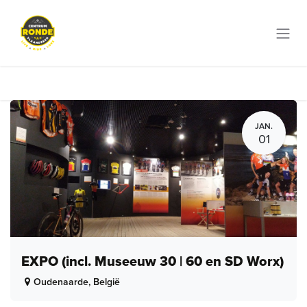
Overslaan naar inhoud
JAN.
01
EXPO (incl. Museeuw 30 | 60 en SD Worx)
Oudenaarde
,
België