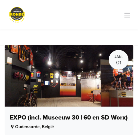
Overslaan naar inhoud
JAN.
01
EXPO (incl. Museeuw 30 | 60 en SD Worx)
Oudenaarde
,
België