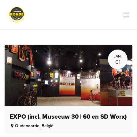
Overslaan naar inhoud
JAN.
01
EXPO (incl. Museeuw 30 | 60 en SD Worx)
Oudenaarde
,
België