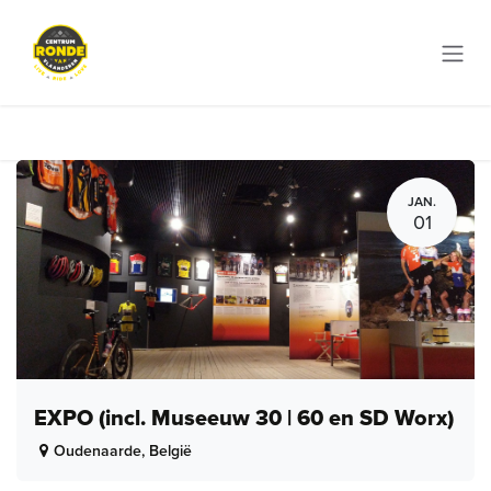
Overslaan naar inhoud
JAN.
01
EXPO (incl. Museeuw 30 | 60 en SD Worx)
Oudenaarde
,
België