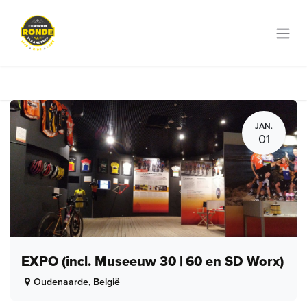
Overslaan naar inhoud
JAN.
01
EXPO (incl. Museeuw 30 | 60 en SD Worx)
Oudenaarde
,
België