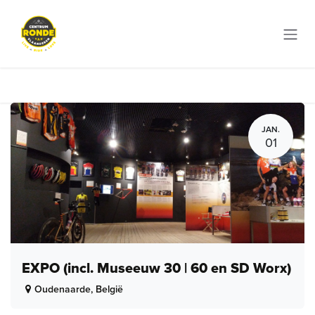
Overslaan naar inhoud
JAN.
01
EXPO (incl. Museeuw 30 | 60 en SD Worx)
Oudenaarde
,
België