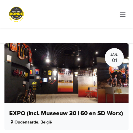
Overslaan naar inhoud
JAN.
01
EXPO (incl. Museeuw 30 | 60 en SD Worx)
Oudenaarde
,
België