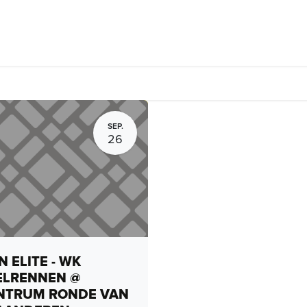
rhuur, routes en rides
Bedrijven
Groepsactiviteiten
Expo
SEP.
26
 ELITE - WK
ELRENNEN @
NTRUM RONDE VAN