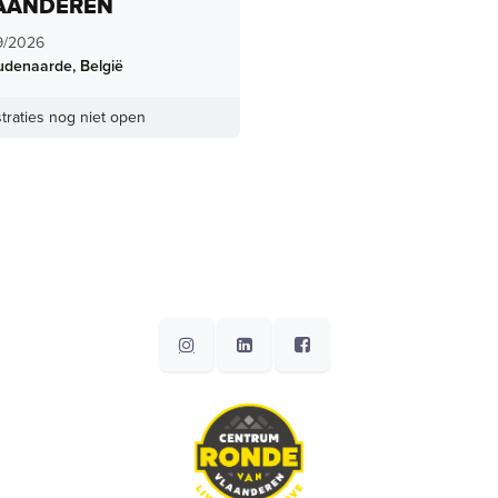
AANDEREN
9/2026
udenaarde
,
België
traties nog niet open