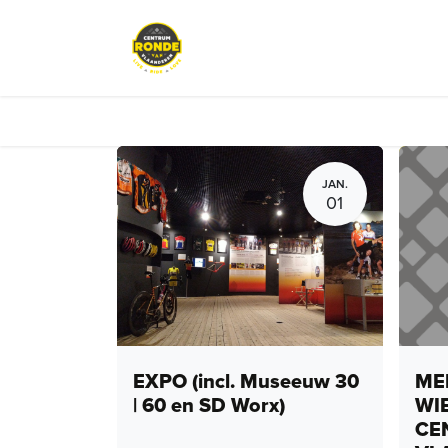
Overslaan naar inhoud
Events
Peloton Café
Fietsve
JAN.
01
EXPO (incl. Museeuw 30
MEN
| 60 en SD Worx)
WI
CE