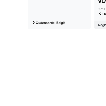
VL
27/0
O
Oudenaarde
,
België
Regis