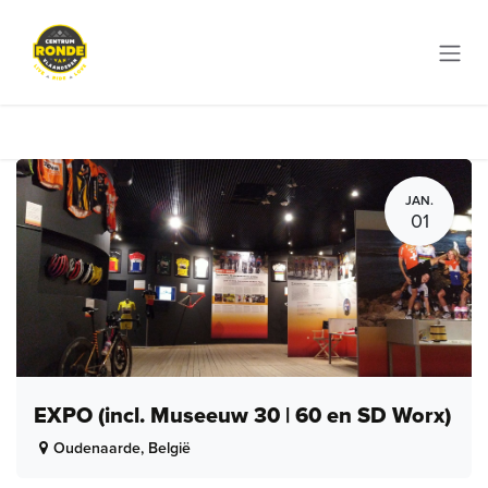
Overslaan naar inhoud
JAN.
01
EXPO (incl. Museeuw 30 | 60 en SD Worx)
Oudenaarde
,
België