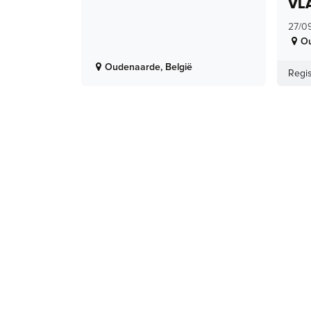
VL
27/0
O
Oudenaarde
,
België
Regis