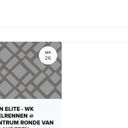
rhuur, routes en rides
Bedrijven
Groepsactiviteiten
Expo
SEP.
26
 ELITE - WK
ELRENNEN @
NTRUM RONDE VAN