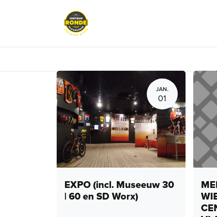
Overslaan naar inhoud
Events
Peloton Café
Fietsve
JAN.
01
EXPO (incl. Museeuw 30
MEN
| 60 en SD Worx)
WI
CE