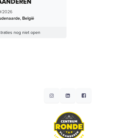
AANDEREN
9/2026
udenaarde
,
België
traties nog niet open