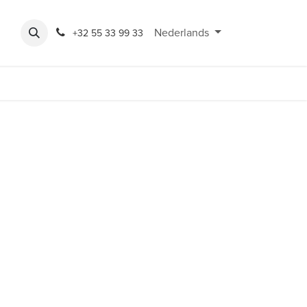
Expo
Rondeshop
Contact en openingsuren
Nederlands
Bereikbaarheid
+32 55 33 99 33