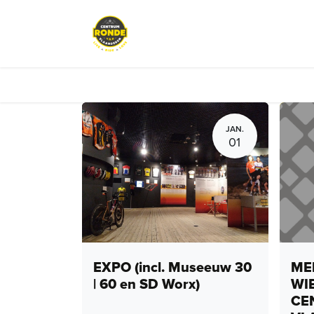
Overslaan naar inhoud
Evenementen
Peloton Café
JAN.
01
EXPO (incl. Museeuw 30
MEN
| 60 en SD Worx)
WI
CE