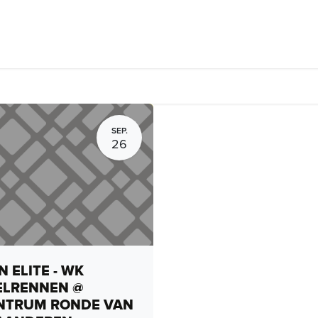
Fietsverhuur, routes en rides
Bedrijven
Groepsactiviteiten
SEP.
26
 ELITE - WK
ELRENNEN @
NTRUM RONDE VAN