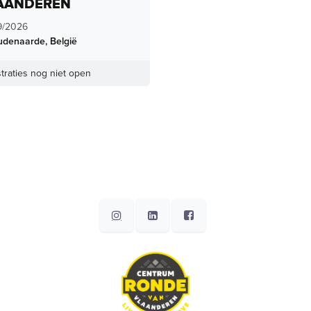
AANDEREN
9/2026
udenaarde
,
België
traties nog niet open