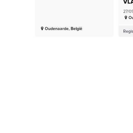
VL
27/0
O
Oudenaarde
,
België
Regis