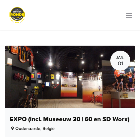
Overslaan naar inhoud
JAN.
01
EXPO (incl. Museeuw 30 | 60 en SD Worx)
Oudenaarde
,
België