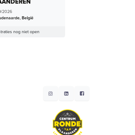
AANDEREN
9/2026
udenaarde
,
België
traties nog niet open