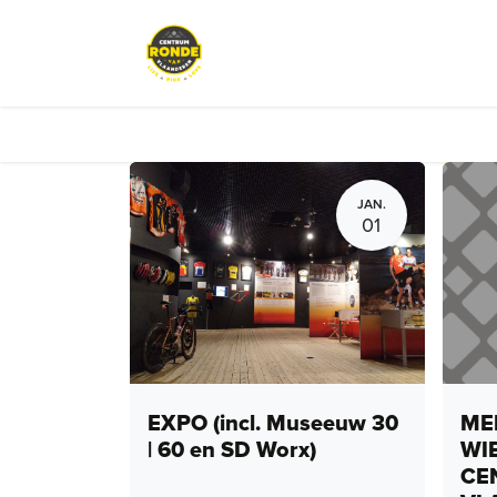
Overslaan naar inhoud
Events
Peloton Café
Fietsve
JAN.
01
EXPO (incl. Museeuw 30
MEN
| 60 en SD Worx)
WI
CE