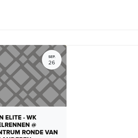
rhuur, routes en rides
Bedrijven
Groepsactiviteiten
Expo
SEP.
26
 ELITE - WK
ELRENNEN @
NTRUM RONDE VAN