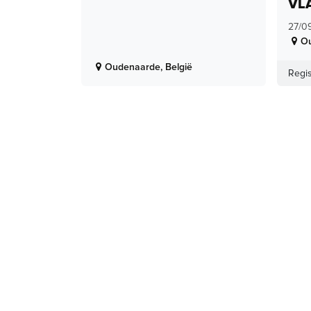
VL
27/0
O
Oudenaarde
,
België
Regis