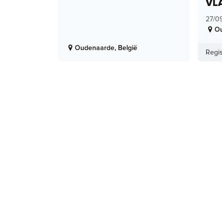
VL
27/0
O
Oudenaarde
,
België
Regis