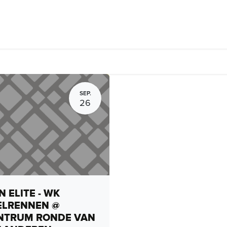
rhuur, routes en rides
Bedrijven
Groepsactiviteiten
Expo
SEP.
26
 ELITE - WK
ELRENNEN @
NTRUM RONDE VAN