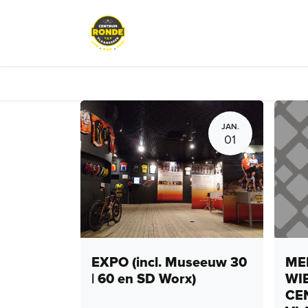
Overslaan naar inhoud
Events
Peloton Café
Fietsve
JAN.
01
EXPO (incl. Museeuw 30
MEN
| 60 en SD Worx)
WI
CE