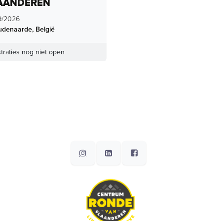
AANDEREN
9/2026
udenaarde
,
België
traties nog niet open