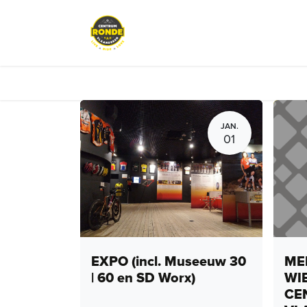
Overslaan naar inhoud
Events
Peloton Café
Fietsve
JAN.
01
EXPO (incl. Museeuw 30
MEN
| 60 en SD Worx)
WI
CE