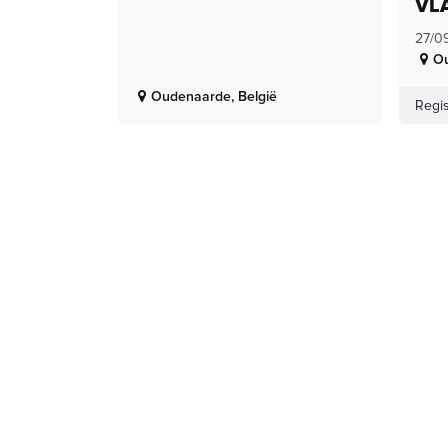
VL
27/0
O
Oudenaarde
,
België
Regis