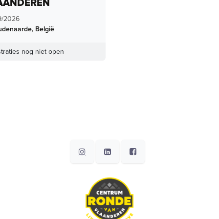
AANDEREN
9/2026
udenaarde
,
België
traties nog niet open