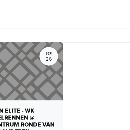
rhuur, routes en rides
Bedrijven
Groepsactiviteiten
Expo
SEP.
26
 ELITE - WK
ELRENNEN @
NTRUM RONDE VAN