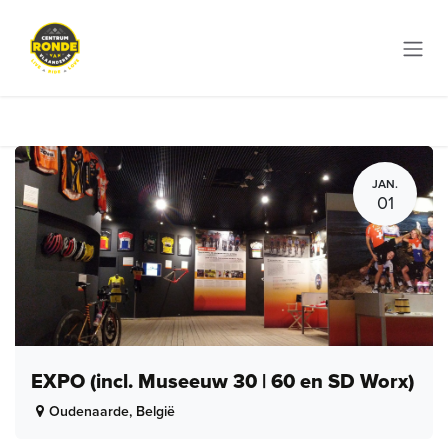
Overslaan naar inhoud
JAN.
01
EXPO (incl. Museeuw 30 | 60 en SD Worx)
Oudenaarde
,
België