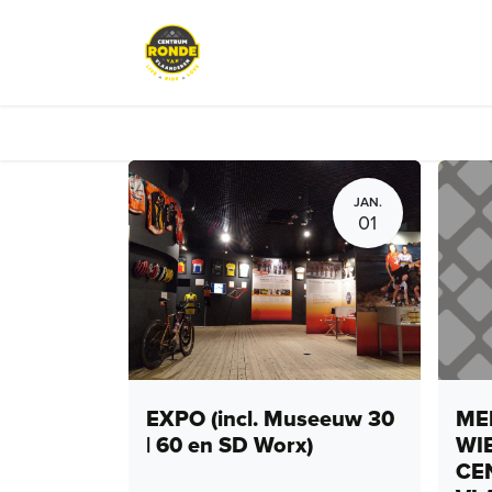
Overslaan naar inhoud
Evenementen
Peloton Café
JAN.
01
EXPO (incl. Museeuw 30
MEN
| 60 en SD Worx)
WI
CE