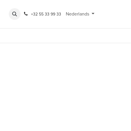
Expo
Rondeshop
Contact en openingsuren
Nederlands
Bereikbaarheid
+32 55 33 99 33