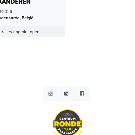
AANDEREN
9/2026
udenaarde
,
België
traties nog niet open