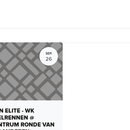
Fietsverhuur, routes en rides
Bedrijven
Groepsactiviteiten
SEP.
26
 ELITE - WK
ELRENNEN @
NTRUM RONDE VAN