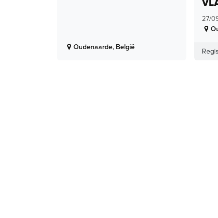
VL
27/0
O
Oudenaarde
,
België
Regis