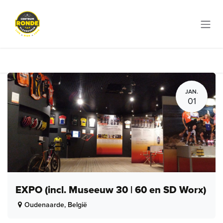
Overslaan naar inhoud
JAN.
01
EXPO (incl. Museeuw 30 | 60 en SD Worx)
Oudenaarde
,
België